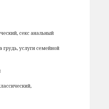
ический, секс анальный
а грудь, услуги семейной
и
классический,