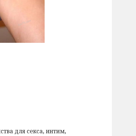
я
ства для секса, интим,